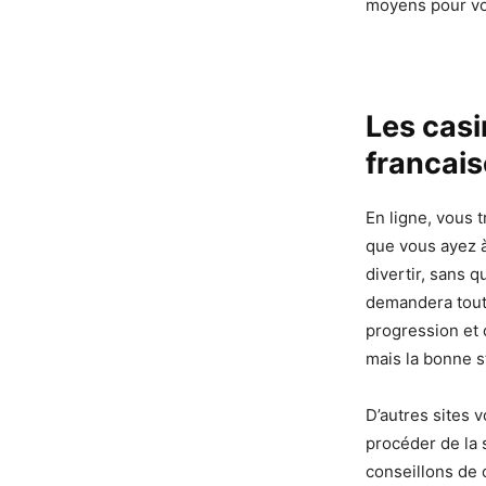
moyens pour vou
Les casi
francais
En ligne, vous 
que vous ayez à
divertir, sans 
demandera tout
progression et d
mais la bonne s
D’autres sites 
procéder de la s
conseillons de 