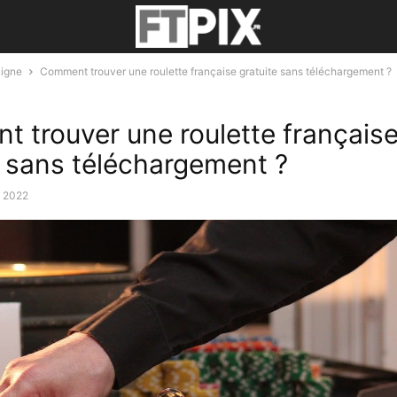
ligne
Comment trouver une roulette française gratuite sans téléchargement ?
 trouver une roulette français
e sans téléchargement ?
et 2022