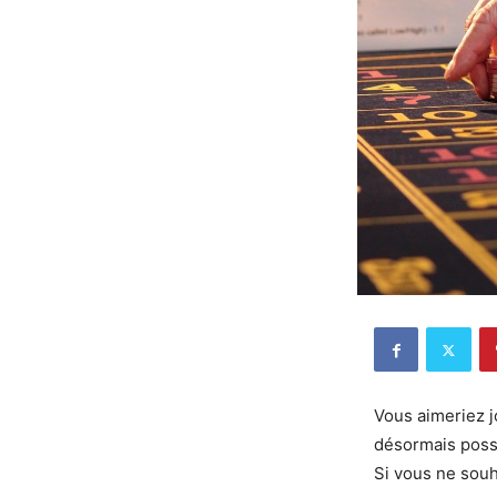
Vous aimeriez j
désormais possib
Si vous ne sou