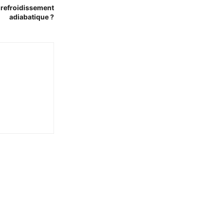
refroidissement
adiabatique ?