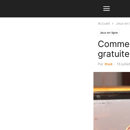
Accueil
Jeux en 
Jeux en ligne
Comment
gratuit
Par
ltvut
-
16 juill