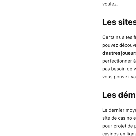
voulez.
Les site
Certains sites 
pouvez découvri
d’autres joueurs
perfectionner à
pas besoin de v
vous pouvez vari
Les démo
Le dernier moye
site de casino e
pour projet de 
casinos en ligne