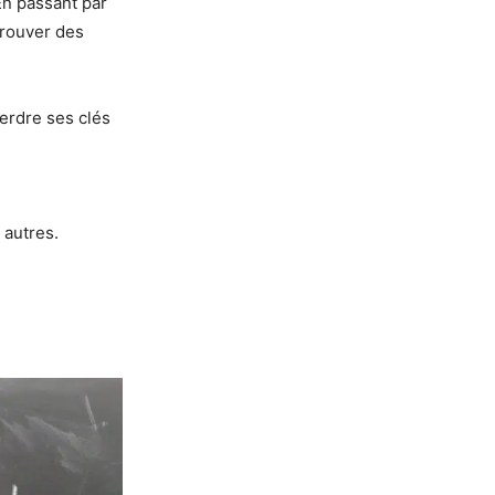
En passant par
trouver des
erdre ses clés
 autres.