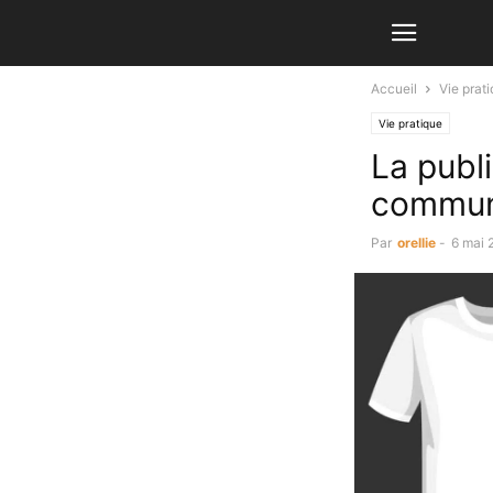
Accueil
Vie prat
Vie pratique
La publi
communi
Par
orellie
-
6 mai 