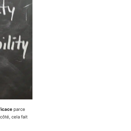
ficace
parce
ôté, cela fait