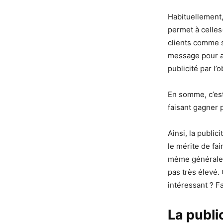
Habituellement, 
permet à celles
clients comme s
message pour ac
publicité par l’
En somme, c’est
faisant gagner p
Ainsi, la publi
le mérite de fa
même généraleme
pas très élevé.
intéressant ? F
La publi