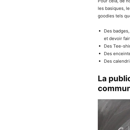
Pour cela, de n
les basiques, l
goodies tels qu
Des badges, 
et devoir fa
Des Tee-shir
Des enceinte
Des calendri
La publi
communi