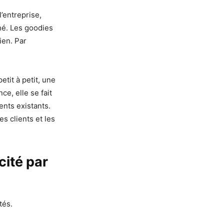
’entreprise,
hé. Les goodies
ien. Par
petit à petit, une
e, elle se fait
ents existants.
s clients et les
cité par
ctés.