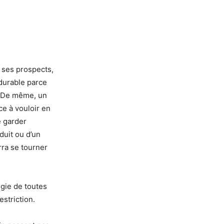
à ses prospects,
durable parce
s. De même, un
ce à vouloir en
e garder
oduit ou d’un
rra se tourner
tégie de toutes
estriction.