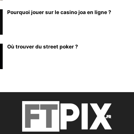
Pourquoi jouer sur le casino joa en ligne ?
Où trouver du street poker ?