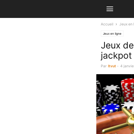
Accueil
Jeux en 
Jeux en ligne
Jeux de 
jackpot
Par
ltvut
-
4 janvie