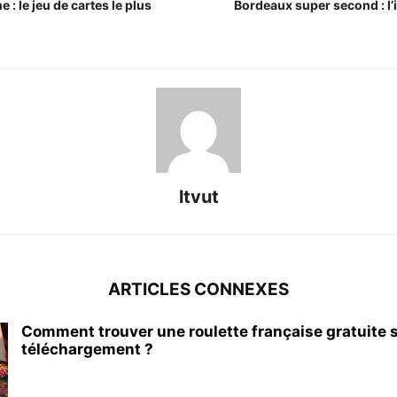
e : le jeu de cartes le plus
Bordeaux super second : l’
ltvut
ARTICLES CONNEXES
Comment trouver une roulette française gratuite 
téléchargement ?