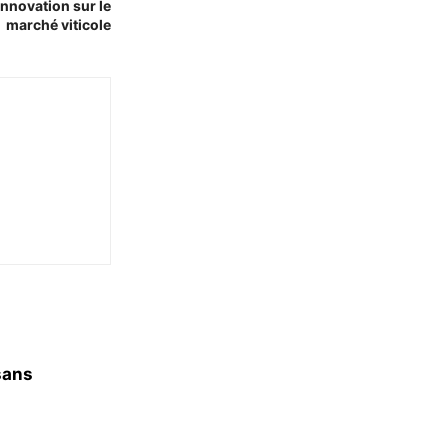
innovation sur le
marché viticole
sans