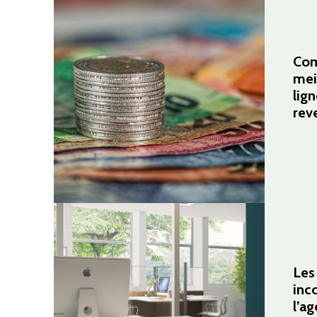
Com
mei
lig
rev
Les
inc
l’a