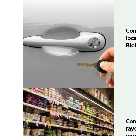
Com
loca
Bloi
Com
ray
pou