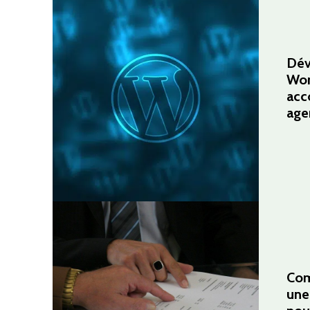
Dév
Wor
acc
age
Com
une