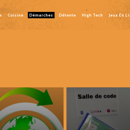
e
Cuisine
Démarches
Détente
High Tech
Jeux En L