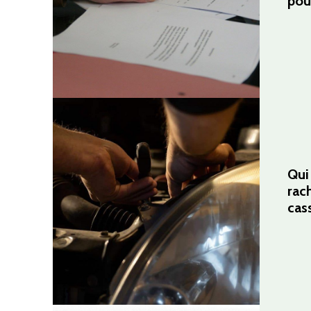
pou
Qui
rac
cas