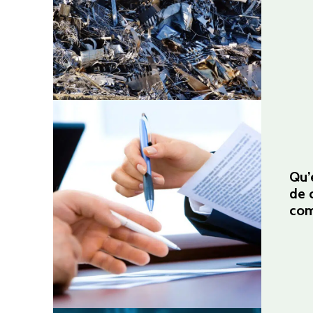
Qu’
de 
com